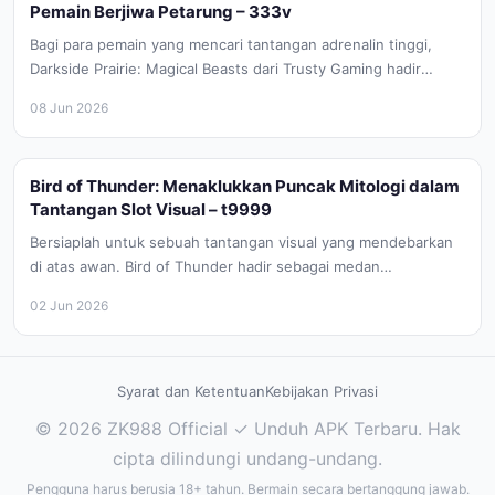
Pemain Berjiwa Petarung – 333v
Bagi para pemain yang mencari tantangan adrenalin tinggi,
Darkside Prairie: Magical Beasts dari Trusty Gaming hadir
sebagai medan tempur yang...
08 Jun 2026
Bird of Thunder: Menaklukkan Puncak Mitologi dalam
Tantangan Slot Visual – t9999
Bersiaplah untuk sebuah tantangan visual yang mendebarkan
di atas awan. Bird of Thunder hadir sebagai medan
pertempuran digital bagi para...
02 Jun 2026
Syarat dan Ketentuan
Kebijakan Privasi
© 2026 ZK988 Official ✓ Unduh APK Terbaru. Hak
cipta dilindungi undang-undang.
Pengguna harus berusia 18+ tahun. Bermain secara bertanggung jawab.