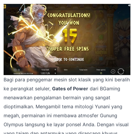
Bagi para penggemar mesin slot klasik yang kini beralih
ke perangkat seluler,
Gates of Power
dari BGaming
menawarkan pengalaman bermain yang sangat
dioptimalkan. Mengambil tema mitologi Yunani yang
megah, permainan ini membawa atmosfer Gunung
Olympus langsung ke layar ponsel Anda. Dengan visual
yang tajam dan antarmuka yang dirancang khusus