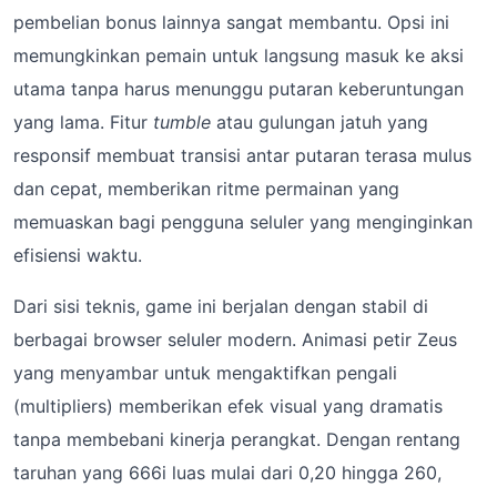
pembelian bonus lainnya sangat membantu. Opsi ini
memungkinkan pemain untuk langsung masuk ke aksi
utama tanpa harus menunggu putaran keberuntungan
yang lama. Fitur
tumble
atau gulungan jatuh yang
responsif membuat transisi antar putaran terasa mulus
dan cepat, memberikan ritme permainan yang
memuaskan bagi pengguna seluler yang menginginkan
efisiensi waktu.
Dari sisi teknis, game ini berjalan dengan stabil di
berbagai browser seluler modern. Animasi petir Zeus
yang menyambar untuk mengaktifkan pengali
(multipliers) memberikan efek visual yang dramatis
tanpa membebani kinerja perangkat. Dengan rentang
taruhan yang 666i luas mulai dari 0,20 hingga 260,